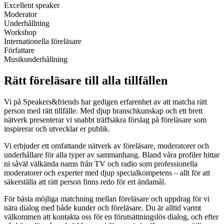
Excellent speaker
Moderator
Underhållning
Workshop
Internationella föreläsare
Författare
Musikunderhållning
Rätt föreläsare till alla tillfällen
Vi på Speakers&friends har gedigen erfarenhet av att matcha rätt
person med rätt tillfälle. Med djup branschkunskap och ett brett
nätverk presenterar vi snabbt träffsäkra förslag på föreläsare som
inspirerar och utvecklar er publik.
Vi erbjuder ett omfattande nätverk av föreläsare, moderatorer
och
underhållare för alla typer av sammanhang. Bland våra profiler hittar
ni såväl välkända namn från TV och radio som professionella
moderatorer och experter med djup specialkompetens – allt för att
säkerställa att rätt person finns redo för ert ändamål.
För bästa möjliga matchning mellan föreläsare och uppdrag för vi
nära dialog med både kunder och föreläsare. Du är alltid varmt
välkommen att kontakta oss för en förutsättningslös dialog, och efter