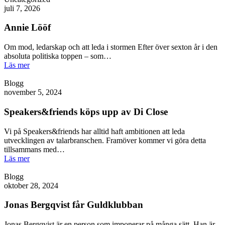
juli 7, 2026
Annie Lööf
Om mod, ledarskap och att leda i stormen Efter över sexton år i den
absoluta politiska toppen – som…
Läs mer
Blogg
november 5, 2024
Speakers&friends köps upp av Di Close
Vi på Speakers&friends har alltid haft ambitionen att leda
utvecklingen av talarbranschen. Framöver kommer vi göra detta
tillsammans med…
Läs mer
Blogg
oktober 28, 2024
Jonas Bergqvist får Guldklubban
Jonas Bergqvist är en person som imponerar på många sätt. Han är