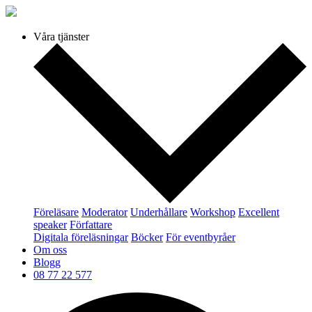
Våra tjänster
Föreläsare
Moderator
Underhållare
Workshop
Excellent
speaker
Författare
Digitala föreläsningar
Böcker
För eventbyråer
Om oss
Blogg
08 77 22 577